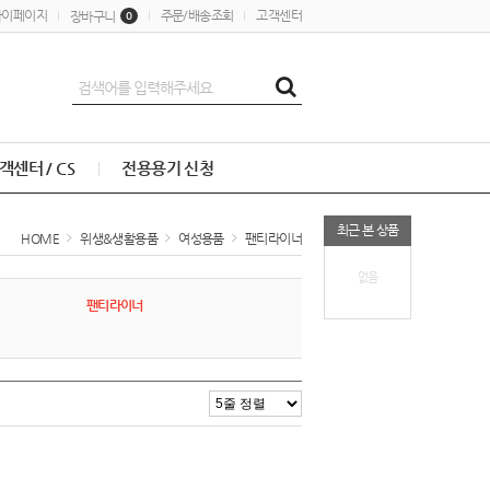
마이페이지
주문/배송조회
고객센터
장바구니
0
객센터 / CS
전용용기 신청
최근 본 상품
HOME
위생&생활용품
여성용품
팬티라이너
없음
팬티라이너