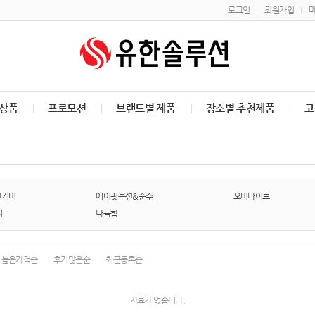
로그인
회원가입
상품
프로모션
브랜드별 제품
장소별 추천제품
고
면커버
에어핏쿠션&순수
오버나이트
티
나눔함
높은가격순
후기많은순
최근등록순
자료가 없습니다.