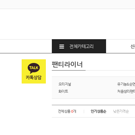
전체카테고리
신
팬티라이너
오리지널
유기농&순
화이트
처음생리팬
전체상품
0
개
인기상품순
낮은가격순