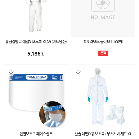
유한킴벌리 레벨D 보호복 XL(V) (베트남산)
DN 라텍스 글러브 L 100매
5,186
품절
원
안면보호구 페이스쉴드
한솔 레벨D용 보호복+부츠커버 세트 XL