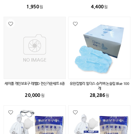
1,950
4,400
원
원
세이폴 개인보호구 레벨D 전신가운세트 6종
유한킴벌리 힐더스 슈커버 논슬립 Blue 100
개
20,000
28,286
원
원