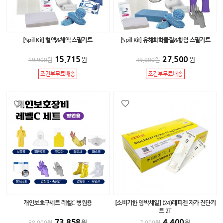
[Spill Kit] 혈액&체액 스필키트
[Spill Kit] 유해화학물질&항암 스필키트
15,715
27,500
원
원
19,900
원
39,000
원
조건부무료배송
조건부무료배송
개인보호구세트 레벨C 병원용
[소비기한 임박세일] (24)래피젠 자가 진단키
트 2T
73,858
4,400
원
원
88,000
원
7,000
원