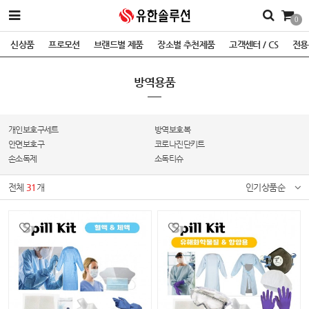
0
신상품
프로모션
브랜드별 제품
장소별 추천제품
고객센터 / CS
전용
방역용품
개인보호구세트
방역보호복
안면보호구
코로나진단키트
손소독제
소독티슈
전체
31
개
인기상품순