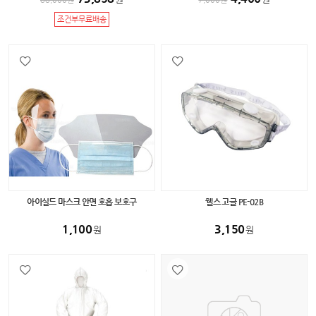
조건부무료배송
아이실드 마스크 안면 호흡 보호구
웰스 고글 PE-02B
1,100
3,150
원
원