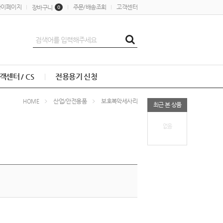
마이페이지
주문/배송조회
고객센터
장바구니
0
객센터 / CS
전용용기 신청
산업/안전용품
보호복악세사리
HOME
최근 본 상품
없음