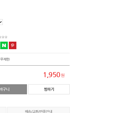
 무제한)
1,950
원
바구니
찜하기
배송/교환/반품안내