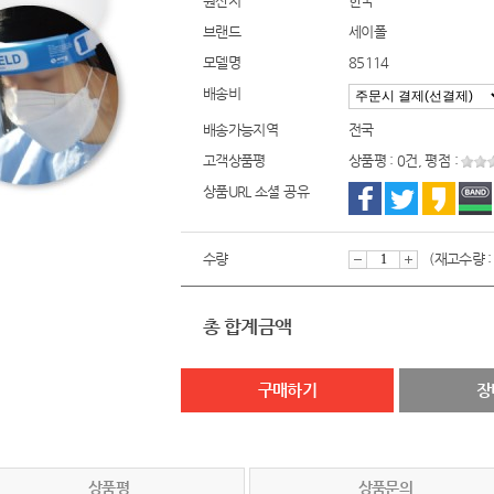
원산지
한국
브랜드
세이폴
모델명
85114
배송비
배송가능지역
전국
고객상품평
상품평 : 0건, 평점 :
상품URL 소셜 공유
수량
(재고수량 :
감
증
총 합계금액
소
가
구매하기
장
상품평
상품문의