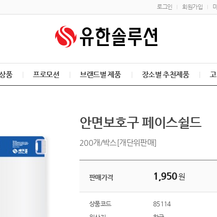
로그인
회원가입
상품
프로모션
브랜드별 제품
장소별 추천제품
고
안면보호구 페이스쉴드
200개/박스[개단위판매]
1,950
원
판매가격
상품코드
85114