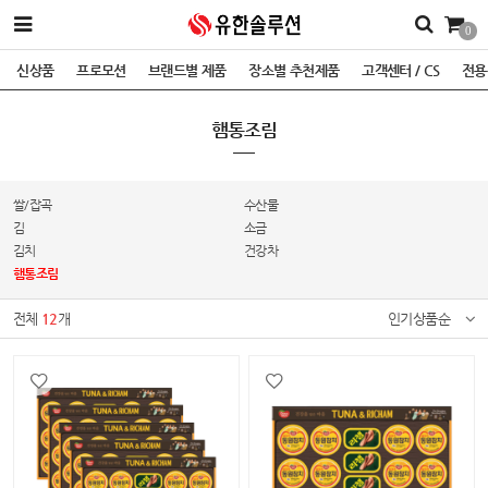
0
신상품
프로모션
브랜드별 제품
장소별 추천제품
고객센터 / CS
전용
햄통조림
쌀/잡곡
수산물
김
소금
김치
건강차
햄통조림
전체
12
개
인기상품순