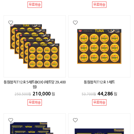
무료배송
무료배송
동원참치 T12호 5세트(BOX) (세트당 29,400
동원참치 T12호 1세트
원)
210,000
44,286
원
원
250,500
원
53,700
원
무료배송
무료배송