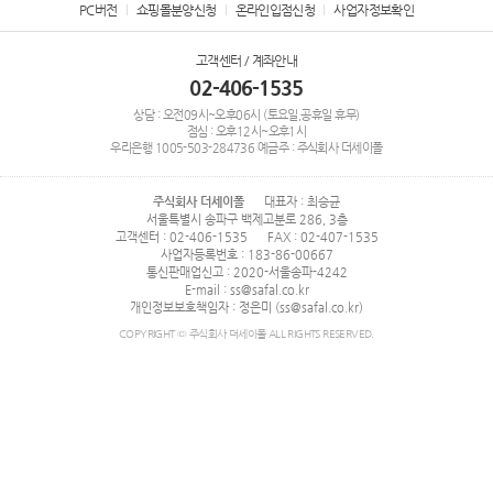
PC버전
쇼핑몰분양신청
온라인입점신청
사업자정보확인
고객센터 / 계좌안내
02-406-1535
상담 : 오전09시~오후06시 (토요일,공휴일 휴무)
점심 : 오후12시~오후1시
우리은행
1005-503-284736
예금주 : 주식회사 더세이폴
주식회사 더세이폴
대표자 : 최승균
서울특별시 송파구 백제고분로 286, 3층
고객센터 : 02-406-1535
FAX : 02-407-1535
사업자등록번호 : 183-86-00667
통신판매업신고 : 2020-서울송파-4242
E-mail : ss@safal.co.kr
개인정보보호책임자 : 정은미 (ss@safal.co.kr)
COPYRIGHT © 주식회사 더세이폴 ALL RIGHTS RESERVED.