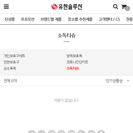
0
신상품
프로모션
브랜드별 제품
장소별 추천제품
고객센터 / CS
전용
소독티슈
개인보호구세트
방역보호복
안면보호구
코로나진단키트
손소독제
소독티슈
전체
0
개
인기상품순
자료가 없습니다.