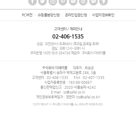
PC버전
쇼핑몰분양신청
온라인입점신청
사업자정보확인
고객센터 / 계좌안내
02-406-1535
상담 : 오전09시~오후06시 (토요일,공휴일 휴무)
점심 : 오후12시~오후1시
우리은행
1005-503-284736
예금주 : 주식회사 더세이폴
주식회사 더세이폴
대표자 : 최승균
서울특별시 송파구 백제고분로 286, 3층
고객센터 : 02-406-1535
FAX : 02-407-1535
사업자등록번호 : 183-86-00667
통신판매업신고 : 2020-서울송파-4242
E-mail : ss@safal.co.kr
개인정보보호책임자 : 정은미 (ss@safal.co.kr)
COPYRIGHT © 주식회사 더세이폴 ALL RIGHTS RESERVED.