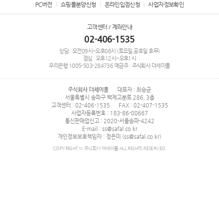
PC버전
쇼핑몰분양신청
온라인입점신청
사업자정보확인
고객센터 / 계좌안내
02-406-1535
상담 : 오전09시~오후06시 (토요일,공휴일 휴무)
점심 : 오후12시~오후1시
우리은행
1005-503-284736
예금주 : 주식회사 더세이폴
주식회사 더세이폴
대표자 : 최승균
서울특별시 송파구 백제고분로 286, 3층
고객센터 : 02-406-1535
FAX : 02-407-1535
사업자등록번호 : 183-86-00667
통신판매업신고 : 2020-서울송파-4242
E-mail : ss@safal.co.kr
개인정보보호책임자 : 정은미 (ss@safal.co.kr)
COPYRIGHT © 주식회사 더세이폴 ALL RIGHTS RESERVED.