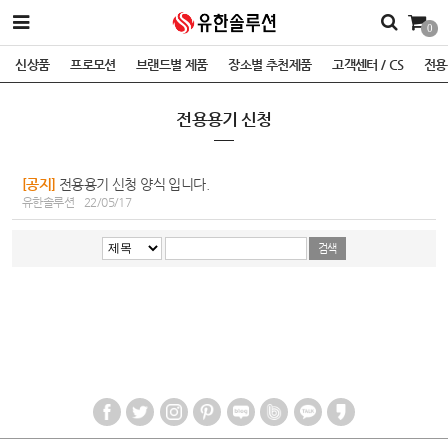
0
신상품
프로모션
브랜드별 제품
장소별 추천제품
고객센터 / CS
전용
전용용기 신청
[공지]
전용용기 신청 양식 입니다.
유한솔루션
22/05/17