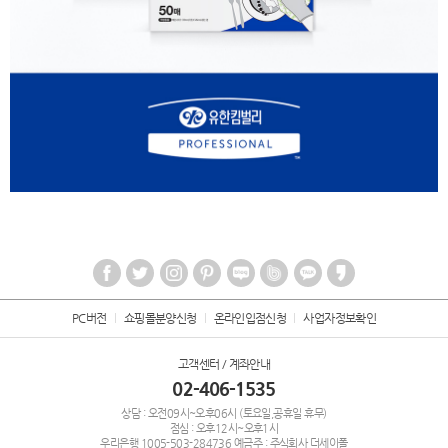
PC버전
쇼핑몰분양신청
온라인입점신청
사업자정보확인
고객센터 / 계좌안내
02-406-1535
상담 : 오전09시~오후06시 (토요일,공휴일 휴무)
점심 : 오후12시~오후1시
우리은행
1005-503-284736
예금주 : 주식회사 더세이폴