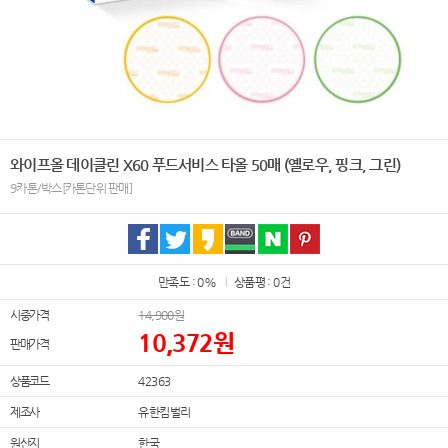
와이프올 데이클린 X60 푸드서비스 타올 50매 (옐로우, 핑크, 그린)
9카톤/박스[카톤단위 판매]
만족도 : 0%
상품평 : 0건
시중가격
14,900
원
10,372
원
판매가격
상품코드
42363
제조사
유한킴벌리
원산지
한국