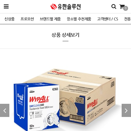
0
신상품
프로모션
브랜드별 제품
장소별 추천제품
고객센터 / CS
전용
상품 상세보기