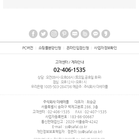
PC버전
쇼핑몰분양신청
온라인입점신청
사업자정보확인
고객센터 / 계좌안내
02-406-1535
상담 : 오전09시~오후06시 (토요일,공휴일 휴무)
점심 : 오후12시~오후1시
우리은행
1005-503-284736
예금주 : 주식회사 더세이폴
주식회사 더세이폴
대표자 : 최승균
서울특별시 송파구 백제고분로 286, 3층
고객센터 : 02-406-1535
FAX : 02-407-1535
사업자등록번호 : 183-86-00667
통신판매업신고 : 2020-서울송파-4242
E-mail : ss@safal.co.kr
개인정보보호책임자 : 정은미 (ss@safal.co.kr)