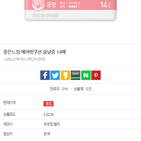
좋은느낌 에어핏쿠션 슬날중 14매
14매x32팩/박스[팩단위판매]
만족도 : 0%
상품평 : 0건
판매가격
품절
상품코드
23226
제조사
유한킴벌리
원산지
한국