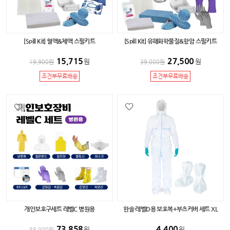
[Spill Kit] 혈액&체액 스필키트
[Spill Kit] 유해화학물질&항암 스필키트
15,715
27,500
원
원
19,900
원
39,000
원
조건부무료배송
조건부무료배송
개인보호구세트 레벨C 병원용
한솔 레벨D용 보호복+부츠커버 세트 XL
73,858
4,400
원
원
88,000
원