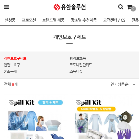
0
신상품
프로모션
브랜드별 제품
장소별 추천제품
고객센터 / CS
전용
개인보호구세트
개인보호구세트
방역보호복
안면보호구
코로나진단키트
손소독제
소독티슈
전체
8
개
인기상품순